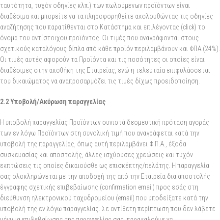
ταυτότητα, τυχόν οδηγίες κλπ.) των πωλούμενων προϊόντων είναι
διαθέσιμα και μπορείτε να τα πληροφορηθείτε ακολουθώντας τις οδηγίες
αναζήτησης που παρατίθενται στο Κατάστημα και επιλέγοντας (click) το
όνομα του αντίστοιχου προϊόντος. Οι τιμές που αναγράφονται στους
σχετικούς καταλόγους δίπλα από κάθε προϊόν περιλαμβάνουν και ΦΠΑ (24%).
Οι τιμές αυτές αφορούν τα Προϊόντα και τις ποσότητες οι οποίες είναι
διαθέσιμες στην αποθήκη της Εταιρείας, ενώ η τελευταία επιφυλάσσεται
του δικαιώματος να αναπροσαρμόζει τις τιμές δίχως προειδοποίηση.
2.2 Υποβολή/Ακύρωση παραγγελίας
Η υποβολή παραγγελίας Προϊόντων συνιστά δεσμευτική πρόταση αγοράς
των εν λόγω Προϊόντων στη συνολική τιμή που αναγράφεται κατά την
υποβολή της παραγγελίας, όπως αυτή περιλαμβάνει Φ.Π.Α., έξοδα
συσκευασίας και αποστολής, άλλες ισχύουσες χρεώσεις και τυχόν
εκπτώσεις τις οποίες δικαιούσθε ως επισκέπτης/πελάτης. Η παραγγελία
σας ολοκληρώνεται με την αποδοχή της από την Εταιρεία δια αποστολής
έγγραφης σχετικής επιβεβαίωσης (confirmation email) προς εσάς στη
διεύθυνση ηλεκτρονικού ταχυδρομείου (email) που υποδείξατε κατά την
υποβολή της εν λόγω παραγγελίας. Σε αντίθετη περίπτωση που δεν λάβετε
μήνυμα επιβεβαίωσης της παραγγελίας σας, παρακαλούμε να