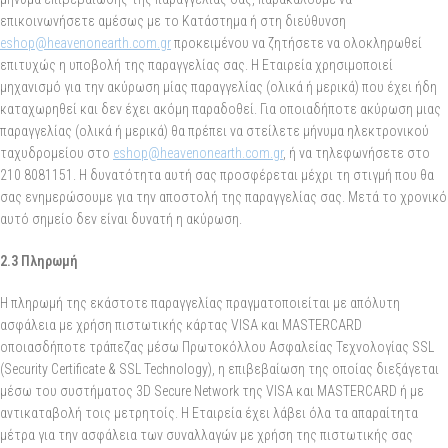
επικοινωνήσετε αμέσως με το Κατάστημα ή στη διεύθυνση
eshop@heavenonearth.com.gr
προκειμένου να ζητήσετε να ολοκληρωθεί
επιτυχώς η υποβολή της παραγγελίας σας. Η Εταιρεία χρησιμοποιεί
μηχανισμό για την ακύρωση μίας παραγγελίας (ολικά ή μερικά) που έχει ήδη
καταχωρηθεί και δεν έχει ακόμη παραδοθεί. Για οποιαδήποτε ακύρωση μιας
παραγγελίας (ολικά ή μερικά) θα πρέπει να στείλετε μήνυμα ηλεκτρονικού
ταχυδρομείου στο
eshop@heavenonearth.com.gr
, ή να τηλεφωνήσετε στο
210 8081151. Η δυνατότητα αυτή σας προσφέρεται μέχρι τη στιγμή που θα
σας ενημερώσουμε για την αποστολή της παραγγελίας σας. Μετά το χρονικό
αυτό σημείο δεν είναι δυνατή η ακύρωση.
2.3 Πληρωμή
Η πληρωμή της εκάστοτε παραγγελίας πραγματοποιείται με απόλυτη
ασφάλεια με χρήση πιστωτικής κάρτας VISA και MASTERCARD
οποιασδήποτε τράπεζας μέσω Πρωτοκόλλου Ασφαλείας Τεχνολογίας SSL
(Security Certificate & SSL Technology), η επιβεβαίωση της οποίας διεξάγεται
μέσω του συστήματος 3D Secure Network της VISA και MASTERCARD ή με
αντικαταβολή τοις μετρητοίς. Η Εταιρεία έχει λάβει όλα τα απαραίτητα
μέτρα για την ασφάλεια των συναλλαγών με χρήση της πιστωτικής σας