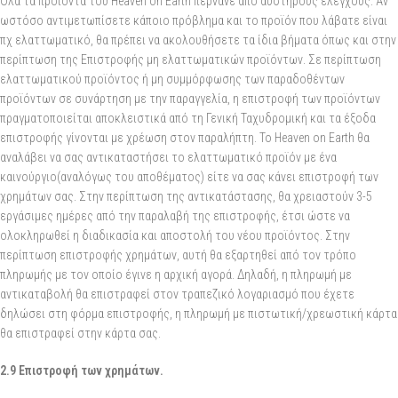
Όλα τα προϊόντα του Heaven on Earth περνάνε από αυστηρούς ελέγχους. Αν
ωστόσο αντιμετωπίσετε κάποιο πρόβλημα και το προϊόν που λάβατε είναι
πχ ελαττωματικό, θα πρέπει να ακολουθήσετε τα ίδια βήματα όπως και στην
περίπτωση της Επιστροφής μη ελαττωματικών προϊόντων. Σε περίπτωση
ελαττωματικού προϊόντος ή μη συμμόρφωσης των παραδοθέντων
προϊόντων σε συνάρτηση με την παραγγελία, η επιστροφή των προϊόντων
πραγματοποιείται αποκλειστικά από τη Γενική Ταχυδρομική και τα έξοδα
επιστροφής γίνονται με χρέωση στον παραλήπτη. Το Heaven on Earth θα
αναλάβει να σας αντικαταστήσει το ελαττωματικό προϊόν με ένα
καινούργιο(αναλόγως του αποθέματος) είτε να σας κάνει επιστροφή των
χρημάτων σας. Στην περίπτωση της αντικατάστασης, θα χρειαστούν 3-5
εργάσιμες ημέρες από την παραλαβή της επιστροφής, έτσι ώστε να
ολοκληρωθεί η διαδικασία και αποστολή του νέου προϊόντος. Στην
περίπτωση επιστροφής χρημάτων, αυτή θα εξαρτηθεί από τον τρόπο
πληρωμής με τον οποίο έγινε η αρχική αγορά. Δηλαδή, η πληρωμή με
αντικαταβολή θα επιστραφεί στον τραπεζικό λογαριασμό που έχετε
δηλώσει στη φόρμα επιστροφής, η πληρωμή με πιστωτική/χρεωστική κάρτα
θα επιστραφεί στην κάρτα σας.
2.9 Επιστροφή των χρημάτων.