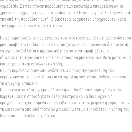
νομοθεσία. Σε περίπτωση παραβίασης των κατωτέρω υποχρεώσεων οι
χρήστες υποχρεούνται να αποζημιώσουν την Εταιρεία για κάθε τυχόν ζημία
της από την παραβίαση αυτή. Ειδικότερα, οι χρήστες υποχρεούνται κατά
την χρήση του παρόντος Ιστοτόπου:
Να χρησιμοποιούν το περιεχόμενο του Ιστοτόπου με τέτοιο τρόπο ώστε να
μην παραβιάζονται δικαιώματα τρίτων (ατομικά και κοινωνικά δικαιώματα),
να μην προσβάλλεται η προσωπικότητα ούτε να παραβιάζεται η
ιδιωτικότητά τους και σε κάθε περίπτωση να μην είναι αντίθετη με το νόμο
και τα χρηστά και συναλλακτικά ήθη,
Να μην παραπλανήσουν οποιονδήποτε ως προς την προέλευση του
περιεχομένου του Ιστοτόπου και να μην βλάψουν με οποιονδήποτε τρόπο,
τη φήμη της Εταιρείας.
Να μην εγκαταστήσουν, προωθήσουν ή/και διαθέσουν περιεχόμενο που
περιέχει ιούς ή οποιοδήποτε άλλο ηλεκτρονικό κώδικα, αρχεία ή
προγράμματα σχεδιασμένα να παρεμβληθούν, καταστρέψουν ή περιορίσουν
τη λειτουργία οποιουδήποτε λογισμικού ώστε να εμποδίζεται η χρήση του
Ιστοτόπου από άλλους χρήστες.