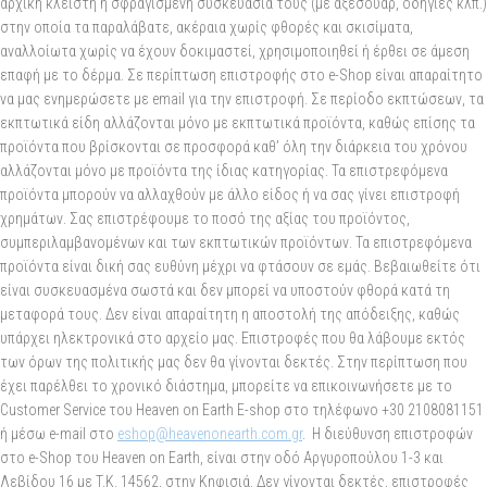
αρχική κλειστή ή σφραγισμένη συσκευασία τους (με αξεσουάρ, οδηγίες κλπ.)
στην οποία τα παραλάβατε, ακέραια χωρίς φθορές και σκισίματα,
αναλλοίωτα χωρίς να έχουν δοκιμαστεί, χρησιμοποιηθεί ή έρθει σε άμεση
επαφή με το δέρμα. Σε περίπτωση επιστροφής στο e-Shop είναι απαραίτητο
να μας ενημερώσετε με email για την επιστροφή. Σε περίοδο εκπτώσεων, τα
εκπτωτικά είδη αλλάζονται μόνο με εκπτωτικά προϊόντα, καθώς επίσης τα
προϊόντα που βρίσκονται σε προσφορά καθ’ όλη την διάρκεια του χρόνου
αλλάζονται μόνο με προϊόντα της ίδιας κατηγορίας. Τα επιστρεφόμενα
προϊόντα μπορούν να αλλαχθούν με άλλο είδος ή να σας γίνει επιστροφή
χρημάτων. Σας επιστρέφουμε το ποσό της αξίας του προϊόντος,
συμπεριλαμβανομένων και των εκπτωτικών προϊόντων. Τα επιστρεφόμενα
προϊόντα είναι δική σας ευθύνη μέχρι να φτάσουν σε εμάς. Βεβαιωθείτε ότι
είναι συσκευασμένα σωστά και δεν μπορεί να υποστούν φθορά κατά τη
μεταφορά τους. Δεν είναι απαραίτητη η αποστολή της απόδειξης, καθώς
υπάρχει ηλεκτρονικά στο αρχείο μας. Επιστροφές που θα λάβουμε εκτός
των όρων της πολιτικής μας δεν θα γίνονται δεκτές. Στην περίπτωση που
έχει παρέλθει το χρονικό διάστημα, μπορείτε να επικοινωνήσετε με το
Customer Service του Heaven on Earth E-shop στο τηλέφωνο +30 2108081151
ή μέσω e-mail στο
eshop@heavenonearth.com.gr
. Η διεύθυνση επιστροφών
στο e-Shop του Heaven on Earth, είναι στην οδό Αργυροπούλου 1-3 και
Λεβίδου 16 με T.K. 14562, στην Κηφισιά. Δεν γίνονται δεκτές, επιστροφές