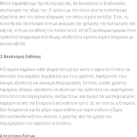
Μόλις παραλάβουμε την επιστροφή σας, θα ξεκινήσουν οι διαδικασίες
επιστροφής της αξίας της. Ο τρόπος με τον οποίο γίνεται η επιστροφή
εξαρτάται από τον τρόπο πληρωμής τον οποίο είχατε επιλέξει. Έτσι, το
ποσό θα σας επιστραφεί είτε με ακύρωση της χρέωσης της πιστωτικής σας
κάρτας, είτε με κατάθεση του ποσού εντός επτά(7) εργάσιμων ημερών στον
τραπεζικό λογαριασμό που θα μας υποδείξετε εφόσον είχατε πληρώσει με
αντικαταβολή.
3.Αποποίηση Ευθύνης
Η Εταιρεία λαμβάνει κάθε απαραίτητο μέτρο ώστε ο παρόν Ιστότοπος να
αποτελεί ένα ασφαλές περιβάλλον για τους χρήστες, παρέχοντάς τους
έγκυρη, αξιόπιστη και επίκαιρη πληροφόρηση. Ωστόσο, ο κάθε χρήστης
παραμένει πλήρως υπεύθυνος να αξιολογεί την ορθότητα του αναρτημένου
στον Ιστότοπο περιεχομένου, ανεξαρτήτως εάν πρόκειται για πληροφορίες
παρέχονται από την Εταιρεία ή από κάποιον τρίτο. Ως εκ τούτου, η Εταιρεία
δεν δεσμεύεται και δε φέρει καμία ευθύνη για τυχόν κίνδυνο ή ζημία
(θετική/αποθετική) που υποστεί ο χρήστης από την χρήση του
περιεχομένου του παρόντος Ιστοτόπου.
4.ΙστότοποιΤρίτων