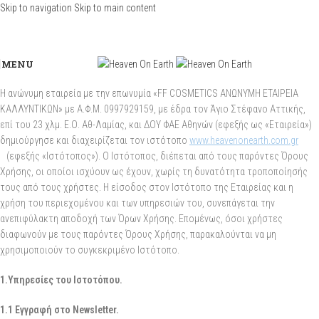
Skip to navigation
Skip to main content
MENU
H ανώνυμη εταιρεία με την επωνυμία «FF COSMETICS ΑΝΩΝΥΜΗ ΕΤΑΙΡΕΙΑ
ΚΑΛΛΥΝΤΙΚΩΝ» με Α.Φ.Μ. 0997929159, με έδρα τον Άγιο Στέφανο Αττικής,
επί του 23 χλμ. Ε.Ο. Αθ-Λαμίας, και ΔΟΥ ΦΑΕ Αθηνών (εφεξής ως «Εταιρεία»)
δημιούργησε και διαχειρίζεται τον ιστότοπο
www.heavenonearth.com.gr
(εφεξής «Ιστότοπος»). Ο Ιστότοπος, διέπεται από τους παρόντες Όρους
Χρήσης, οι οποίοι ισχύουν ως έχουν, χωρίς τη δυνατότητα τροποποίησής
τους από τους χρήστες. Η είσοδος στον Ιστότοπο της Εταιρείας και η
χρήση του περιεχομένου και των υπηρεσιών του, συνεπάγεται την
ανεπιφύλακτη αποδοχή των Όρων Χρήσης. Επομένως, όσοι χρήστες
διαφωνούν με τους παρόντες Όρους Χρήσης, παρακαλούνται να μη
χρησιμοποιούν το συγκεκριμένο Ιστότοπο.
1.Υπηρεσίες του Ιστοτόπου.
1.1 Εγγραφή στο
Newsletter
.