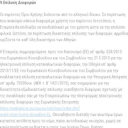
9.Επίλυση Διαφορών
Οι παρόντες Όροι Χρήσης διέπονται από το ελληνικό δίκαιο. Σε περίπτωση
που ανακύψει κάποια διαφορά με χρήστη του παρόντος Ιστοτόπου, η
Εταιρεία θα επιδιώξει να συνδιαλλαγεί με τον χρήστη ώστε να την επιλύσει
φιλικά. Ωστόσο, σε περίπτωση δικαστικής επίλυσης των διαφορών, αρμόδια
ορίζοντα τα καθ’ ύλη δικαστήρια των Αθηνών.
Η Εταιρεία, συμμορφούμενη προς τον Κανονισμό (ΕΕ) υπ’ αριθμ. 524/2013
του Ευρωπαϊκού Κοινοβουλίου και του Συμβουλίου της 21.5.2013 για την
ηλεκτρονική επίλυση καταναλωτικών διαφορών, την Οδηγία υπ’ αριθμ.
2013/11/ΕΕ του Ευρωπαϊκού Κοινοβουλίου και του Συμβουλίου για την
εναλλακτική επίλυση καταναλωτικών διαφορών και την Υπουργική Απόφαση
υπ’ αριθμ. 70330οικ. (ΦΕΚ τ. Β’ 1421/2015), σας ενημερώνει για την
δυνατότητα εξωδικαστικής επίλυσης οιασδήποτε διαφοράς σχετικής με
τις συναλλαγές σας με την Εταιρεία μέσω της πλατφόρμας ηλεκτρονικής
επίλυσης διαφορών της Ευρωπαϊκής Επιτροπής
https://webgate.ec.europa.eu/odr/main/index.cfm?
event=main.home.show&lng=EL
. Οποιαδήποτε διάταξη των ανωτέρω όρων
καταστεί αντίθετη προς το νόμο, παύει αυτοδικαίως να ισχύει, χωρίς σε
καμία περίπτωση να θίγεται η ισχύς των λοιπών Όρων Χρήσης.