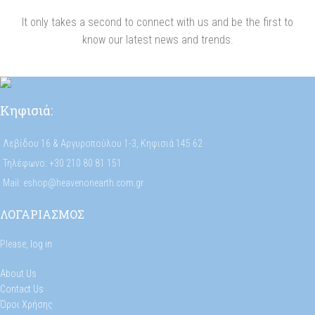
It only takes a second to connect with us and be the first to
know our latest news and trends.
Κηφισιά:
Λεβίδου 16 & Αργυροπούλου 1-3, Κηφισιά 145 62
Τηλέφωνο: +30 210 80 81 151
Mail: eshop@heavenonearth.com.gr
ΛΟΓΑΡΙΑΣΜΟΣ
Please,
log in
About Us
Contact Us
Όροι Χρήσης