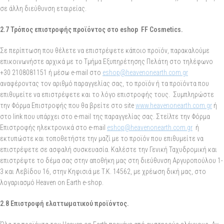
σε άλλη διεύθυνση εταιρείας.
2.7 Τρόπος επιστροφής προϊόντος στο eshop
FF
Cosmetics
.
Σε περίπτωση που θέλετε να επιστρέψετε κάποιο προϊόν, παρακαλούμε
επικοινωνήστε αρχικά με το Τμήμα Εξυπηρέτησης Πελάτη στο τηλέφωνο
+30 2108081151 ή μέσω e-mail στο
eshop@heavenonearth.com.gr
αναφέροντας τον αριθμό παραγγελίας σας, το προϊόν ή τα προϊόντα που
επιθυμείτε να επιστρέψετε και το λόγο επιστροφής τους. Συμπληρώστε
την Φόρμα Επιστροφής που θα βρείτε στο site
www.heavenonearth.com.gr
ή
στο link που υπάρχει στο e-mail της παραγγελίας σας. Στείλτε την Φόρμα
Επιστροφής ηλεκτρονικά στο e-mail
eshop@heavenonearth.com.gr
ή
εκτυπώστε και τοποθετήστε την μαζί με το προϊόν που επιθυμείτε να
επιστρέψετε σε ασφαλή συσκευασία. Καλέστε την Γενική Ταχυδρομική και
επιστρέψτε το δέμα σας στην αποθήκη μας στη διεύθυνση Αργυροπούλου 1-
3 και Λεβίδου 16, στην Κηφισιά με T.K. 14562, με χρέωση δική μας, στο
λογαριασμό Heaven on Earth e-shop.
2.8 Επιστροφή ελαττωματικού προϊόντος.