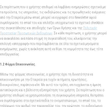
Σε περίπτωση που ο χρήστης επιθυμεί να λαμβάνει ενημερώσεις σχετικά με
τα προϊόντα, τις υπηρεσίες, τις εκδηλώσεις και τις προωθητικές ενέργειες
από την Εταιρεία μέσω email, μπορεί να εγγραφεί στο Newsletter αφού
συμπληρώσει το email του και επιλέξει υποχρεωτικά το σχετικό checkbox
της συγκατάθεσης και αποδοχής των Όρων Χρήσης και της
Πολιτικής
Προστασίας Προσωπικών Δεδομένων
. Σε κάθε περίπτωση, ο χρήστης μπορεί
να ανακαλέσει ανά πάσα στιγμή τη συγκατάθεσή του, κλικάροντας την
επιλογή «απεγγραφή» που περιλαμβάνεται σε όλα τα σχετικά μηνύματα
ενημέρωσης, χωρίς η ανάκληση αυτή να θίγει τη νομιμότητα της έως τότε
επεξεργασίας.
1.2 Φόρμα Επικοινωνίας.
Μέσω της φόρμας επικοινωνίας, ο χρήστης έχει τη δυνατότητα να
επικοινωνήσει με την Εταιρεία για τυχόν αιτήματα, ερωτήσεις,
διευκρινίσεις, παράπονα κλπ. Με αυτό τον τρόπο, επιτυγχάνεται η άμεση
ανταπόκριση και η βέλτιστη εξυπηρέτηση του χρήστη. Σε περίπτωση που ο
χρήστης επιθυμεί να χρησιμοποιήσει τη συγκεκριμένη υπηρεσία, θα πρέπει
να συμπληρώσει στα σχετικά πεδία το ονοματεπώνυμο, το email του, το
τηλέφωνο τον αριθμό της παραγγελίας του, την ερώτηση, το ενδεχόμενο