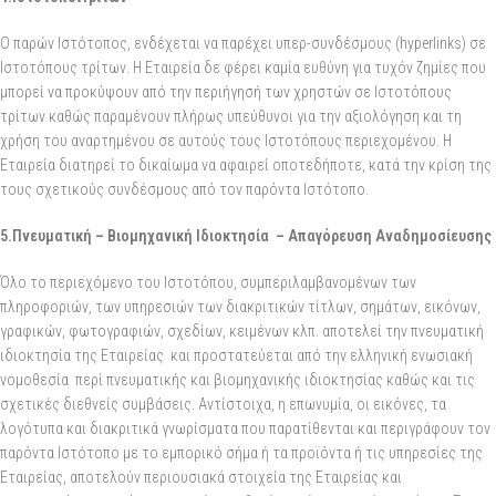
Ο παρών Ιστότοπος, ενδέχεται να παρέχει υπερ-συνδέσμους (hyperlinks) σε
Ιστοτόπους τρίτων. Η Εταιρεία δε φέρει καμία ευθύνη για τυχόν ζημίες που
μπορεί να προκύψουν από την περιήγησή των χρηστών σε Ιστοτόπους
τρίτων καθώς παραμένουν πλήρως υπεύθυνοι για την αξιολόγηση και τη
χρήση του αναρτημένου σε αυτούς τους Ιστοτόπους περιεχομένου. Η
Εταιρεία διατηρεί το δικαίωμα να αφαιρεί οποτεδήποτε, κατά την κρίση της
τους σχετικούς συνδέσμους από τον παρόντα Ιστότοπο.
5.Πνευματική – Βιομηχανική Ιδιοκτησία – Απαγόρευση Αναδημοσίευσης
Όλο το περιεχόμενο του Ιστοτόπου, συμπεριλαμβανομένων των
πληροφοριών, των υπηρεσιών των διακριτικών τίτλων, σημάτων, εικόνων,
γραφικών, φωτογραφιών, σχεδίων, κειμένων κλπ. αποτελεί την πνευματική
ιδιοκτησία της Εταιρείας και προστατεύεται από την ελληνική ενωσιακή
νομοθεσία περί πνευματικής και βιομηχανικής ιδιοκτησίας καθώς και τις
σχετικές διεθνείς συμβάσεις. Αντίστοιχα, η επωνυμία, οι εικόνες, τα
λογότυπα και διακριτικά γνωρίσματα που παρατίθενται και περιγράφουν τον
παρόντα Ιστότοπο με το εμπορικό σήμα ή τα προϊόντα ή τις υπηρεσίες της
Εταιρείας, αποτελούν περιουσιακά στοιχεία της Εταιρείας και