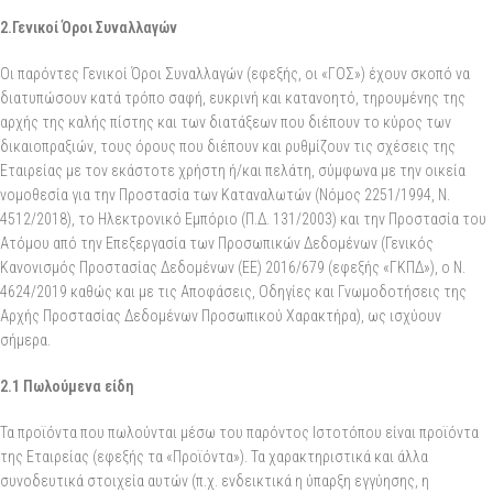
2.Γενικοί Όροι Συναλλαγών
Οι παρόντες Γενικοί Όροι Συναλλαγών (εφεξής, οι «ΓΟΣ») έχουν σκοπό να
διατυπώσουν κατά τρόπο σαφή, ευκρινή και κατανοητό, τηρουμένης της
αρχής της καλής πίστης και των διατάξεων που διέπουν το κύρος των
δικαιοπραξιών, τους όρους που διέπουν και ρυθμίζουν τις σχέσεις της
Εταιρείας με τον εκάστοτε χρήστη ή/και πελάτη, σύμφωνα με την οικεία
νομοθεσία για την Προστασία των Καταναλωτών (Νόμος 2251/1994, Ν.
4512/2018), το Ηλεκτρονικό Εμπόριο (Π.Δ. 131/2003) και την Προστασία του
Ατόμου από την Επεξεργασία των Προσωπικών Δεδομένων (Γενικός
Κανονισμός Προστασίας Δεδομένων (ΕΕ) 2016/679 (εφεξής «ΓΚΠΔ»), ο Ν.
4624/2019 καθώς και με τις Αποφάσεις, Οδηγίες και Γνωμοδοτήσεις της
Αρχής Προστασίας Δεδομένων Προσωπικού Χαρακτήρα), ως ισχύουν
σήμερα.
2.1 Πωλούμενα είδη
Τα προϊόντα που πωλούνται μέσω του παρόντος Ιστοτόπου είναι προϊόντα
της Εταιρείας (εφεξής τα «Προϊόντα»). Τα χαρακτηριστικά και άλλα
συνοδευτικά στοιχεία αυτών (π.χ. ενδεικτικά η ύπαρξη εγγύησης, η