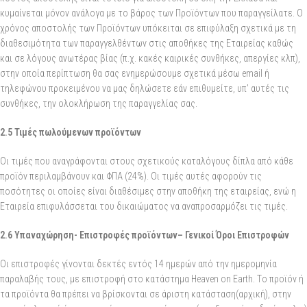
κυμαίνεται μόνον ανάλογα με το βάρος των Προϊόντων που παραγγείλατε. Ο
χρόνος αποστολής των Προϊόντων υπόκειται σε επιφύλαξη σχετικά με τη
διαθεσιμότητα των παραγγελθέντων στις αποθήκες της Εταιρείας καθώς
και σε λόγους ανωτέρας βίας (π.χ. κακές καιρικές συνθήκες, απεργίες κλπ),
στην οποία περίπτωση θα σας ενημερώσουμε σχετικά μέσω email ή
τηλεφώνου προκειμένου να μας δηλώσετε εάν επιθυμείτε, υπ’ αυτές τις
συνθήκες, την ολοκλήρωση της παραγγελίας σας.
2.5 Τιμές πωλούμενων προϊόντων
Οι τιμές που αναγράφονται στους σχετικούς καταλόγους δίπλα από κάθε
προϊόν περιλαμβάνουν και ΦΠΑ (24%). Οι τιμές αυτές αφορούν τις
ποσότητες οι οποίες είναι διαθέσιμες στην αποθήκη της εταιρείας, ενώ η
Εταιρεία επιφυλάσσεται του δικαιώματος να αναπροσαρμόζει τις τιμές.
2.6 Υπαναχώρηση- Επιστροφές προϊόντων
–
Γενικοί Όροι Επιστροφών
Οι επιστροφές γίνονται δεκτές εντός 14 ημερών από την ημερομηνία
παραλαβής τους, με επιστροφή στο κατάστημα Heaven on Earth. Tο προϊόν ή
τα προϊόντα θα πρέπει να βρίσκονται σε άριστη κατάσταση(αρχική), στην