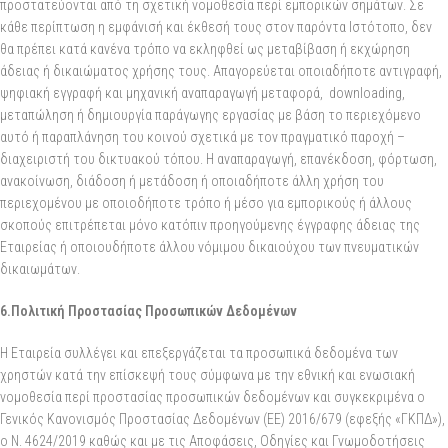
προστατεύονται από τη σχετική νομοθεσία περί εμπορικών σημάτων. Σε
κάθε περίπτωση η εμφάνισή και έκθεσή τους στον παρόντα Ιστότοπο, δεν
θα πρέπει κατά κανένα τρόπο να εκληφθεί ως μεταβίβαση ή εκχώρηση
άδειας ή δικαιώματος χρήσης τους. Απαγορεύεται οποιαδήποτε αντιγραφή,
ψηφιακή εγγραφή και μηχανική αναπαραγωγή μεταφορά, downloading,
μεταπώληση ή δημιουργία παράγωγης εργασίας με βάση το περιεχόμενο
αυτό ή παραπλάνηση του κοινού σχετικά με τον πραγματικό παροχή –
διαχειριστή του δικτυακού τόπου. Η αναπαραγωγή, επανέκδοση, φόρτωση,
ανακοίνωση, διάδοση ή μετάδοση ή οποιαδήποτε άλλη χρήση του
περιεχομένου με οποιοδήποτε τρόπο ή μέσο για εμπορικούς ή άλλους
σκοπούς επιτρέπεται μόνο κατόπιν προηγούμενης έγγραφης άδειας της
Εταιρείας ή οποιουδήποτε άλλου νόμιμου δικαιούχου των πνευματικών
δικαιωμάτων.
6.Πολιτική Προστασίας Προσωπικών Δεδομένων
Η Εταιρεία συλλέγει και επεξεργάζεται τα προσωπικά δεδομένα των
χρηστών κατά την επίσκεψή τους σύμφωνα με την εθνική και ενωσιακή
νομοθεσία περί προστασίας προσωπικών δεδομένων και συγκεκριμένα ο
Γενικός Κανονισμός Προστασίας Δεδομένων (ΕΕ) 2016/679 (εφεξής «ΓΚΠΔ»),
ο Ν. 4624/2019 καθώς και με τις Αποφάσεις, Οδηγίες και Γνωμοδοτήσεις