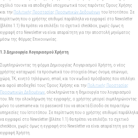
σχόλιό του και να αποδεχθεί υποχρεωτικά τους παρόντες Όρους Χρήσης
και την
Πολιτικής Προστασίας Προσωπικών Δεδομένων
του Ιστοτόπου. Σε
περίπτωση που ο χρήστης επιθυμεί παράλληλα να εγγραφεί στο Newsletter
(βλέπε 1.1) θα πρέπει να επιλέξει το σχετικό checkbox, χωρίς όμως η
εγγραφή στο Newsletter να είναι απαραίτητη για την αποστολή μηνύματος
μέσω της Φόρμας Επικοινωνίας.
1.3 Δημιουργία Λογαριασμού Χρήστη
Συμπληρώνοντας τη φόρμα Δημιουργίας Λογαριασμού Χρήστη, ο νέος
χρήστης καταχωρεί τα προσωπικά του στοιχεία όπως όνομα, επώνυμο,
χώρα, ΤΚ, κινητό τηλέφωνο, email, και τον κωδικό πρόσβασης που επιλέγει
και αφού αποδεχθεί τους Όρους Χρήσης και την
Πολιτικής Προστασίας
Προσωπικών Δεδομένων
, ολοκληρώνεται η δημιουργία του λογαριασμού
του. Με την ολοκλήρωση της εγγραφής, ο χρήστης μπορεί συμπληρώνοντας
μόνο το username και το password του να αποκτά Είσοδο σε περαιτέρω
υπηρεσίες του Ιστοτόπου. Σε περίπτωση που ο χρήστης επιθυμεί παράλληλα
να εγγραφεί στο Newsletter (βλέπε 1.1) θα πρέπει να επιλέξει το σχετικό
checkbox, χωρίς όμως η εγγραφή στο Newsletter να είναι απαραίτητη για την
εγγραφή Χρήστη.