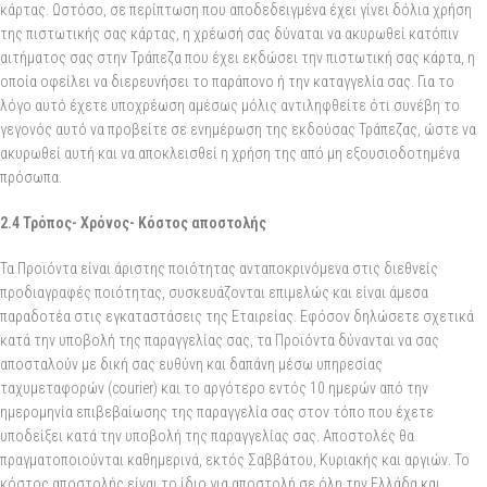
κάρτας. Ωστόσο, σε περίπτωση που αποδεδειγμένα έχει γίνει δόλια χρήση
της πιστωτικής σας κάρτας, η χρέωσή σας δύναται να ακυρωθεί κατόπιν
αιτήματος σας στην Τράπεζα που έχει εκδώσει την πιστωτική σας κάρτα, η
οποία οφείλει να διερευνήσει το παράπονο ή την καταγγελία σας. Για το
λόγο αυτό έχετε υποχρέωση αμέσως μόλις αντιληφθείτε ότι συνέβη το
γεγονός αυτό να προβείτε σε ενημέρωση της εκδούσας Τράπεζας, ώστε να
ακυρωθεί αυτή και να αποκλεισθεί η χρήση της από μη εξουσιοδοτημένα
πρόσωπα.
2.4 Τρόπος- Χρόνος- Κόστος αποστολής
Τα Προϊόντα είναι άριστης ποιότητας ανταποκρινόμενα στις διεθνείς
προδιαγραφές ποιότητας, συσκευάζονται επιμελώς και είναι άμεσα
παραδοτέα στις εγκαταστάσεις της Εταιρείας. Εφόσον δηλώσετε σχετικά
κατά την υποβολή της παραγγελίας σας, τα Προϊόντα δύνανται να σας
αποσταλούν με δική σας ευθύνη και δαπάνη μέσω υπηρεσίας
ταχυμεταφορών (courier) και το αργότερο εντός 10 ημερών από την
ημερομηνία επιβεβαίωσης της παραγγελία σας στον τόπο που έχετε
υποδείξει κατά την υποβολή της παραγγελίας σας. Αποστολές θα
πραγματοποιούνται καθημερινά, εκτός Σαββάτου, Κυριακής και αργιών. Το
κόστος αποστολής είναι το ίδιο για αποστολή σε όλη την Ελλάδα και