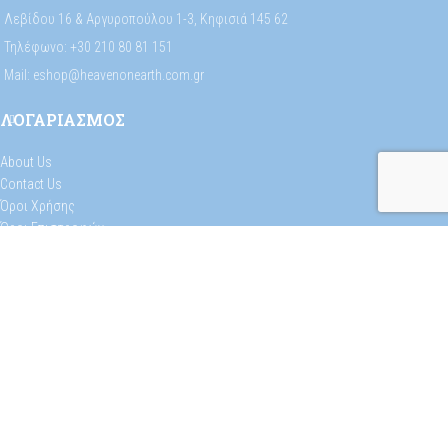
Λεβίδου 16 & Αργυροπούλου 1-3, Κηφισιά 145 62
Τηλέφωνο: +30 210 80 81 151
Mail: eshop@heavenonearth.com.gr
ΛΟΓΑΡΙΑΣΜΟΣ
About Us
Contact Us
Όροι Χρήσης
Όροι Επιστροφών
Πολιτική Προστασίας Προσωπικών Δεδομένων
Πολιτική Cookies
Φόρμα Επιστροφών
Selectika
Heaven On Earth
2023
CREATED BY
FWD
. PREMIUM E-COMMERCE SOLUTIONS.
Premium access to exclusive offers.