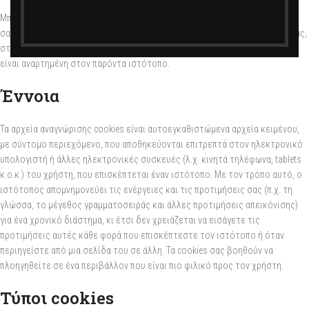
Μπορείτε να ενημερωθείτε αναλυτικά για τη διαχείριση των προσωπικών
σας δεδομένων από την Εταιρεία και την προστασία της ιδιωτικότητάς σας,
στην Πολιτική Προστασίας Δεδομένων Προσωπικού Χαρακτήρα η οποία
είναι αναρτημένη στον παρόντα ιστότοπο.
Έννοια
Τα αρχεία αναγνώρισης cookies είναι αυτοεγκαθιστώμενα αρχεία κειμένου,
με σύντομο περιεχόμενο, που αποθηκεύονται επιτρεπτά στον ηλεκτρονικό
υπολογιστή ή άλλες ηλεκτρονικές συσκευές (λ.χ. κινητά τηλέφωνα, tablets
κ.ο.κ.) του χρήστη, που επισκέπτεται έναν ιστότοπο. Με τον τρόπο αυτό, ο
ιστότοπος απομνημονεύει τις ενέργειες και τις προτιμήσεις σας (π.χ. τη
γλώσσα, το μέγεθος γραμματοσειράς και άλλες προτιμήσεις απεικόνισης)
για ένα χρονικό διάστημα, κι έτσι δεν χρειάζεται να εισάγετε τις
προτιμήσεις αυτές κάθε φορά που επισκέπτεστε τον ιστότοπο ή όταν
περιηγείστε από μια σελίδα του σε άλλη. Τα cookies σας βοηθούν να
πλοηγηθείτε σε ένα περιβάλλον που είναι πιο φιλικό προς τον χρήστη.
Τύποι cookies