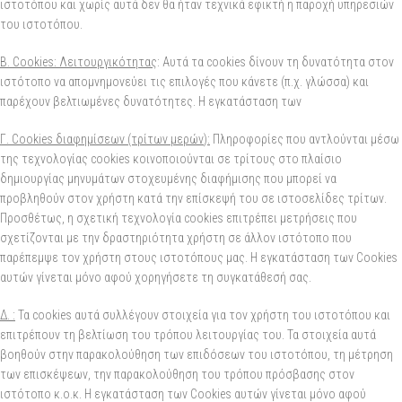
ιστοτόπου και χωρίς αυτά δεν θα ήταν τεχνικά εφικτή η παροχή υπηρεσιών
του ιστοτόπου.
Β. Cookies: Λειτουργικότητας
: Αυτά τα cookies δίνουν τη δυνατότητα στον
ιστότοπο να απομνημονεύει τις επιλογές που κάνετε (π.χ. γλώσσα) και
παρέχουν βελτιωμένες δυνατότητες. Η εγκατάσταση των
Γ. Cookies διαφημίσεων (τρίτων μερών
):
Πληροφορίες που αντλούνται μέσω
της τεχνολογίας cookies κοινοποιούνται σε τρίτους στο πλαίσιο
δημιουργίας μηνυμάτων στοχευμένης διαφήμισης που μπορεί να
προβληθούν στον χρήστη κατά την επίσκεψή του σε ιστοσελίδες τρίτων.
Προσθέτως, η σχετική τεχνολογία cookies επιτρέπει μετρήσεις που
σχετίζονται με την δραστηριότητα χρήστη σε άλλον ιστότοπο που
παρέπεμψε τον χρήστη στους ιστοτόπους μας. Η εγκατάσταση των Cookies
αυτών γίνεται μόνο αφού χορηγήσετε τη συγκατάθεσή σας.
Δ.
:
Τα cookies αυτά συλλέγουν στοιχεία για τον χρήστη του ιστοτόπου και
επιτρέπουν τη βελτίωση του τρόπου λειτουργίας του. Τα στοιχεία αυτά
βοηθούν στην παρακολούθηση των επιδόσεων του ιστοτόπου, τη μέτρηση
των επισκέψεων, την παρακολούθηση του τρόπου πρόσβασης στον
ιστότοπο κ.ο.κ. Η εγκατάσταση των Cookies αυτών γίνεται μόνο αφού