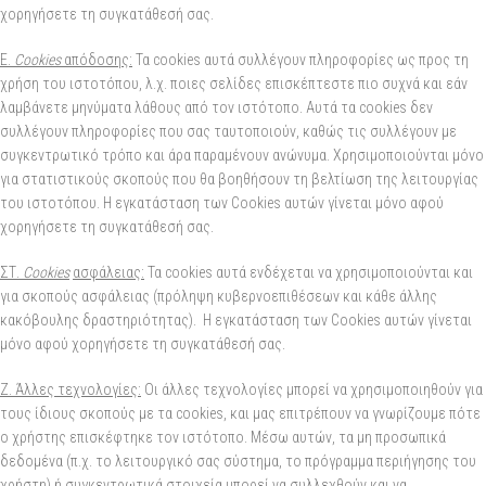
χορηγήσετε τη συγκατάθεσή σας.
Ε.
Cookies
απόδοσης
:
Τα cookies αυτά συλλέγουν πληροφορίες ως προς τη
χρήση του ιστοτόπου, λ.χ. ποιες σελίδες επισκέπτεστε πιο συχνά και εάν
λαμβάνετε μηνύματα λάθους από τον ιστότοπο. Αυτά τα cookies δεν
συλλέγουν πληροφορίες που σας ταυτοποιούν, καθώς τις συλλέγουν με
συγκεντρωτικό τρόπο και άρα παραμένουν ανώνυμα. Χρησιμοποιούνται μόνο
για στατιστικούς σκοπούς που θα βοηθήσουν τη βελτίωση της λειτουργίας
του ιστοτόπου. Η εγκατάσταση των Cookies αυτών γίνεται μόνο αφού
χορηγήσετε τη συγκατάθεσή σας.
ΣΤ.
Cookies
ασφάλειας:
Τα cookies αυτά ενδέχεται να χρησιμοποιούνται και
για σκοπούς ασφάλειας (πρόληψη κυβερνοεπιθέσεων και κάθε άλλης
κακόβουλης δραστηριότητας). Η εγκατάσταση των Cookies αυτών γίνεται
μόνο αφού χορηγήσετε τη συγκατάθεσή σας.
Ζ. Άλλες τεχνολογίες:
Οι άλλες τεχνολογίες μπορεί να χρησιμοποιηθούν για
τους ίδιους σκοπούς με τα cookies, και μας επιτρέπουν να γνωρίζουμε πότε
ο χρήστης επισκέφτηκε τον ιστότοπο. Μέσω αυτών, τα μη προσωπικά
δεδομένα (π.χ. το λειτουργικό σας σύστημα, το πρόγραμμα περιήγησης του
χρήστη) ή συγκεντρωτικά στοιχεία μπορεί να συλλεχθούν και να