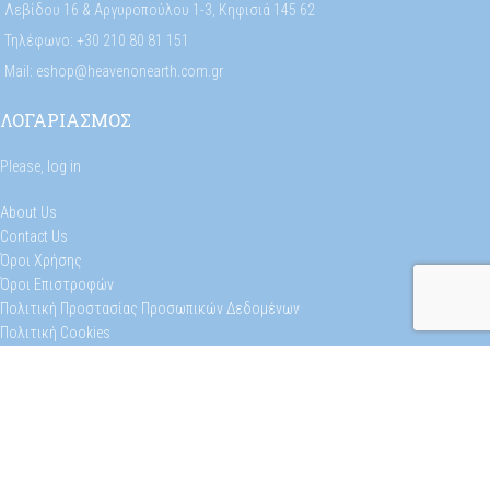
Λεβίδου 16 & Αργυροπούλου 1-3, Κηφισιά 145 62
Τηλέφωνο: +30 210 80 81 151
Mail: eshop@heavenonearth.com.gr
ΛΟΓΑΡΙΑΣΜΟΣ
Please,
log in
About Us
Contact Us
Όροι Χρήσης
Όροι Επιστροφών
Πολιτική Προστασίας Προσωπικών Δεδομένων
Πολιτική Cookies
Φόρμα Επιστροφών
Selectika
Heaven On Earth
2023
CREATED BY
FWD
. PREMIUM E-COMMERCE SOLUTIONS.
Premium access to exclusive offers.