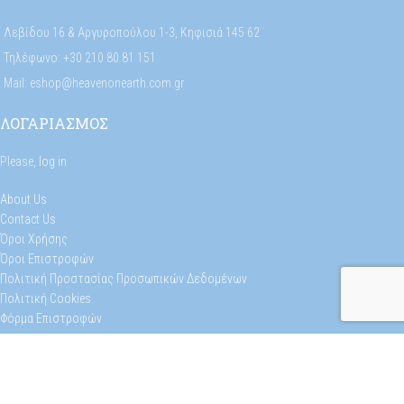
Λεβίδου 16 & Αργυροπούλου 1-3, Κηφισιά 145 62
Τηλέφωνο: +30 210 80 81 151
Mail: eshop@heavenonearth.com.gr
ΛΟΓΑΡΙΑΣΜΟΣ
Please,
log in
About Us
Contact Us
Όροι Χρήσης
Όροι Επιστροφών
Πολιτική Προστασίας Προσωπικών Δεδομένων
Πολιτική Cookies
Φόρμα Επιστροφών
Selectika
Heaven On Earth
2023
CREATED BY
FWD
. PREMIUM E-COMMERCE SOLUTIONS.