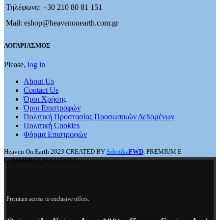
Τηλέφωνο: +30 210 80 81 151
Mail: eshop@heavenonearth.com.gr
ΛΟΓΑΡΙΑΣΜΟΣ
Please,
log in
About Us
Contact Us
Όροι Χρήσης
Όροι Επιστροφών
Πολιτική Προστασίας Προσωπικών Δεδομένων
Πολιτική Cookies
Φόρμα Επιστροφών
Heaven On Earth
2023
CREATED BY
FWD
. PREMIUM E-
Selectika
COMMERCE SOLUTIONS.
Premium access to exclusive offers.