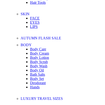
Hair Tools
SKIN
FACE
EYES
LIPS
AUTUMN FLASH SALE
BODY
Body Care
Body Cream
Body Lotion
Body Scrub
Body Wash
Body Oil
Bath Salts
Body Set
Deodorant
Hands
LUXURY TRAVEL SIZES