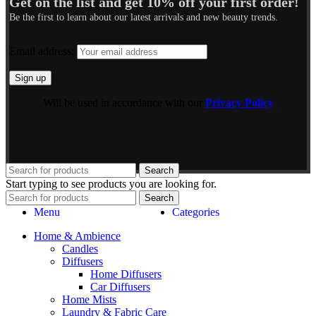
Get on the list and get 10% off your first order!
Be the first to learn about our latest arrivals and new beauty trends.
Email address:
Will be used in accordance with our
Privacy Policy
Search
Start typing to see products you are looking for.
Search
Menu
Categories
Home & Ambience
Candles
Diffusers
Home Diffusers
Car Diffusers
Home Mists
Laundry & Fabric Care