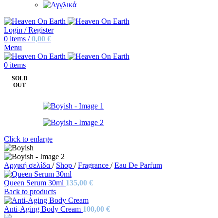
Login / Register
0
items
/
0,00
€
Menu
0
items
SOLD
OUT
Click to enlarge
Αρχική σελίδα
/
Shop
/
Fragrance
/
Eau De Parfum
Queen Serum 30ml
135,00
€
Back to products
Anti-Aging Body Cream
100,00
€