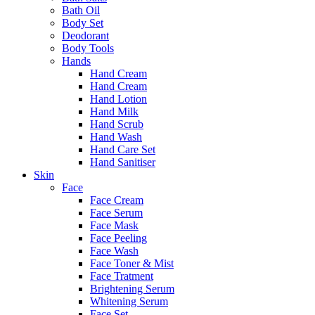
Bath Oil
Body Set
Deodorant
Body Tools
Hands
Hand Cream
Hand Cream
Hand Lotion
Hand Milk
Hand Scrub
Hand Wash
Hand Care Set
Hand Sanitiser
Skin
Face
Face Cream
Face Serum
Face Mask
Face Peeling
Face Wash
Face Toner & Mist
Face Tratment
Brightening Serum
Whitening Serum
Face Set