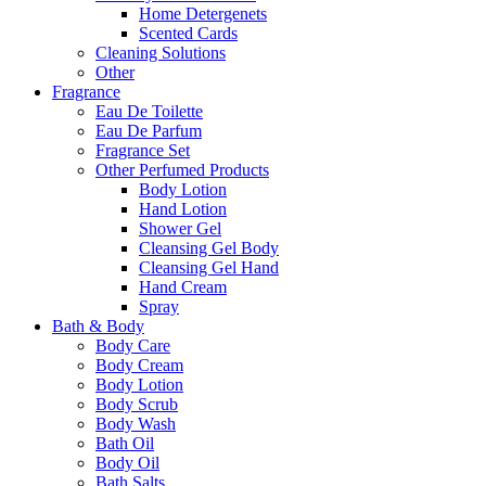
Home Detergenets
Scented Cards
Cleaning Solutions
Other
Fragrance
Eau De Toilette
Eau De Parfum
Fragrance Set
Other Perfumed Products
Body Lotion
Hand Lotion
Shower Gel
Cleansing Gel Body
Cleansing Gel Hand
Hand Cream
Spray
Bath & Body
Body Care
Body Cream
Body Lotion
Body Scrub
Body Wash
Bath Oil
Body Oil
Bath Salts