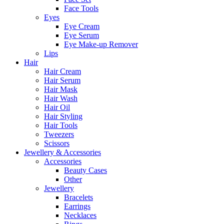
Face Tools
Eyes
Eye Cream
Eye Serum
Eye Make-up Remover
Lips
Hair
Hair Cream
Hair Serum
Hair Mask
Hair Wash
Hair Oil
Hair Styling
Hair Tools
Tweezers
Scissors
Jewellery & Accessories
Accessories
Beauty Cases
Other
Jewellery
Bracelets
Earrings
Necklaces