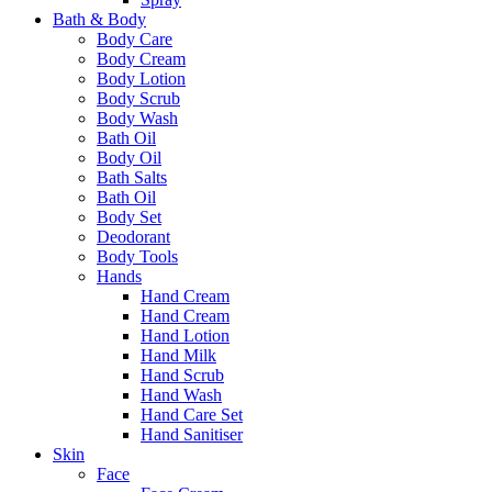
Bath & Body
Body Care
Body Cream
Body Lotion
Body Scrub
Body Wash
Bath Oil
Body Oil
Bath Salts
Bath Oil
Body Set
Deodorant
Body Tools
Hands
Hand Cream
Hand Cream
Hand Lotion
Hand Milk
Hand Scrub
Hand Wash
Hand Care Set
Hand Sanitiser
Skin
Face