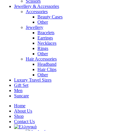
Scissors
Jewellery & Accessories
Accessories
Beauty Cases
Other
Jewellery
Bracelets
Earrings
Necklaces
Rings
Other
Hair Accessories
Headband
Hair Clips
Other
Luxury Travel Sizes
Gift Set
Men
Suncare
Home
About Us
Shop
Contact Us