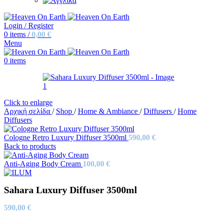
Login / Register
0
items
/
0,00
€
Menu
0
items
Click to enlarge
Αρχική σελίδα
/
Shop
/
Home & Ambiance
/
Diffusers
/
Home
Diffusers
Cologne Retro Luxury Diffuser 3500ml
590,00
€
Back to products
Anti-Aging Body Cream
100,00
€
Sahara Luxury Diffuser 3500ml
590,00
€