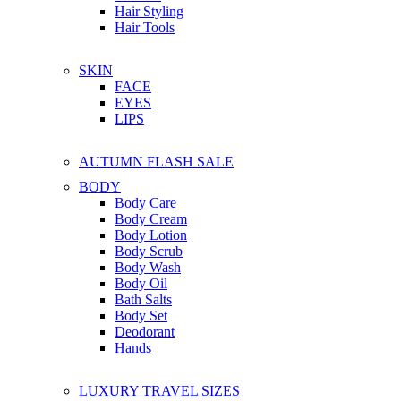
Hair Styling
Hair Tools
SKIN
FACE
EYES
LIPS
AUTUMN FLASH SALE
BODY
Body Care
Body Cream
Body Lotion
Body Scrub
Body Wash
Body Oil
Bath Salts
Body Set
Deodorant
Hands
LUXURY TRAVEL SIZES