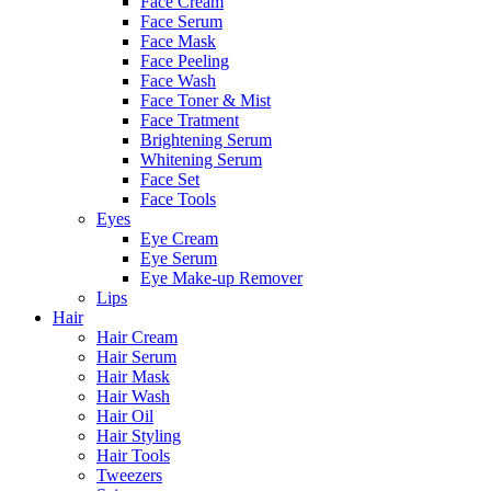
Face Cream
Face Serum
Face Mask
Face Peeling
Face Wash
Face Toner & Mist
Face Tratment
Brightening Serum
Whitening Serum
Face Set
Face Tools
Eyes
Eye Cream
Eye Serum
Eye Make-up Remover
Lips
Hair
Hair Cream
Hair Serum
Hair Mask
Hair Wash
Hair Oil
Hair Styling
Hair Tools
Tweezers