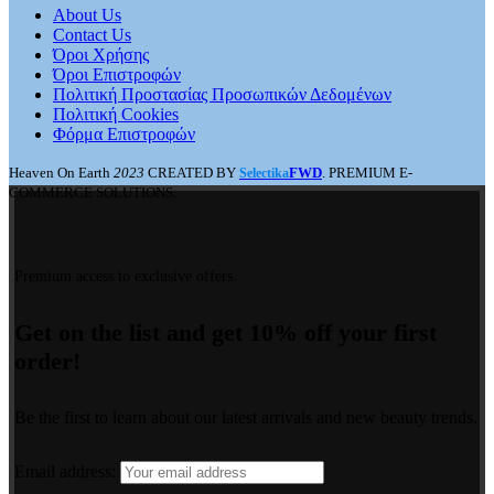
About Us
Contact Us
Όροι Χρήσης
Όροι Επιστροφών
Πολιτική Προστασίας Προσωπικών Δεδομένων
Πολιτική Cookies
Φόρμα Επιστροφών
Heaven On Earth
2023
CREATED BY
FWD
. PREMIUM E-
Selectika
COMMERCE SOLUTIONS.
Premium access to exclusive offers.
Get on the list and get 10% off your first
order!
Be the first to learn about our latest arrivals and new beauty trends.
Email address: