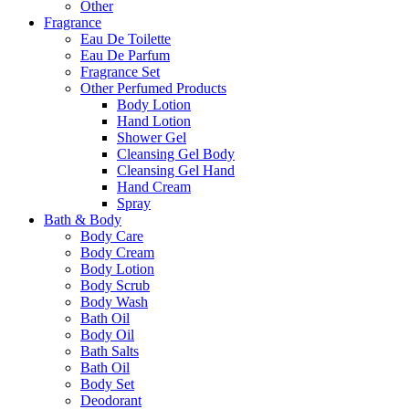
Other
Fragrance
Eau De Toilette
Eau De Parfum
Fragrance Set
Other Perfumed Products
Body Lotion
Hand Lotion
Shower Gel
Cleansing Gel Body
Cleansing Gel Hand
Hand Cream
Spray
Bath & Body
Body Care
Body Cream
Body Lotion
Body Scrub
Body Wash
Bath Oil
Body Oil
Bath Salts
Bath Oil
Body Set
Deodorant