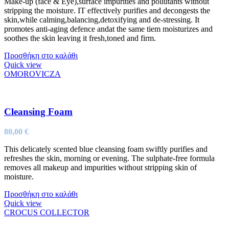
Make-up (face & Eye),surface impurities and pollutants without
stripping the moisture. IT effectively purifies and decongests the
skin,while calming,balancing,detoxifying and de-stressing. It
promotes anti-aging defence andat the same tiem moisturizes and
soothes the skin leaving it fresh,toned and firm.
Προσθήκη στο καλάθι
Quick view
OMOROVICZA
Cleansing Foam
80,00
€
This delicately scented blue cleansing foam swiftly purifies and
refreshes the skin, morning or evening. The sulphate-free formula
removes all makeup and impurities without stripping skin of
moisture.
Προσθήκη στο καλάθι
Quick view
CROCUS COLLECTOR