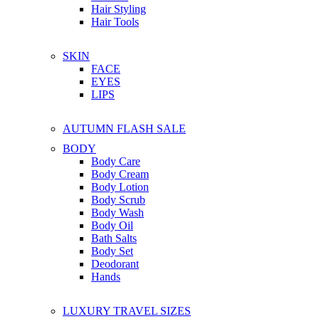
Hair Styling
Hair Tools
SKIN
FACE
EYES
LIPS
AUTUMN FLASH SALE
BODY
Body Care
Body Cream
Body Lotion
Body Scrub
Body Wash
Body Oil
Bath Salts
Body Set
Deodorant
Hands
LUXURY TRAVEL SIZES