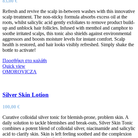
83,00
€
Refresh and revive the scalp in-between washes with this innovative
scalp treatment. The non-sticky formula absorbs excess oil at the
roots, whilst salicylic acid gently exfoliates to remove product build-
up and unblock hair follicles. Infused with menthol and camphor to
soothe irritated scalps, this tonic also shields against environmental
aggressors and boosts moisture levels for instant comfort. Scalp
health is restored, and hair looks visibly refreshed. Simply shake the
bottle to activate!
Προσθήκη στο καλάθι
Quick view
OMOROVICZA
Silver Skin Lotion
100,00
€
Curative colloidal silver tonic for blemish-prone, problem skin. A
daily solution to tackle blemishes and break-outs, Silver Skin Tonic
combines a potent blend of colloidal silver, niacinamide and salicylic
acid to clarify skin. Skin is left feeling soothed and the complexion