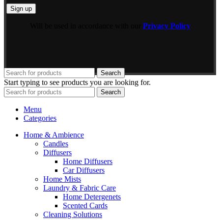
Will be used in accordance with our
Privacy Policy
Search
Start typing to see products you are looking for.
Search
Menu
Categories
Home & Ambience
Candles
Diffusers
Home Diffusers
Car Diffusers
Home Mists
Laundry & Fabric Care
Home Detergenets
Scented Cards
Cleaning Solutions