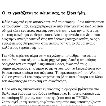
Ό, τι χρειάζεται το σώμα σας, το ξέρει ήδη.
Κάθε ένας από εμάς αποτελείται από τρισεκατομμύρια κύτταρα που
λειτουργούν μαζί, ενορχηστρωμένα από έναν γενετικό κώδικα που
οδηγεί κάθε ένστικτο, σκέψη, συναίσθημα… και την απίστευτη,
έμφυτη ικανότητα να θεραπεύσει. Από τη φροντίδα του δέρματος
έως την κλινική πρακτική έως την έρευνα βιοτεχνολογίας, όλες οι
εξελίξεις μας στηρίζονται στην πεποίθηση ότι το σώμα είναι ο
καλύτερος θεραπευτής του.
Για κάθε τεράστιο άλμα στην τεχνολογία, το ανθρώπινο σώμα
παραμένει η πιο αξιοσημείωτη μηχανή μας. Αυτή η πεποίθηση
οδήγησε τον καθηγητή Augustinus Bader, έναν από τους
σημαντικότερους επιστήμονες της γενιάς του, να ξεκλειδώσει τον
θεραπευτικό κώδικα του σώματος. Το πρωτοποριακό του Wound
Gel ενεργοποιεί και ενορχηστρώνει τα βλαστικά κύτταρα του ίδιου
του σώματος για επισκευή και αναγέννηση.
Πέρα από τις επιφανειακές εμφανίσεις, η ομορφιά βρίσκεται στα
βιολογικά θαύματα που ζούμε καθημερινά. Η πρωτοποριακή μας
περιποίηση δέρματος, που υποστηρίζεται από το TFC8®,
λειτουργεί με τη φυσική σοφία του σώματός σας, υποστηρίζοντας