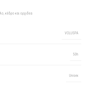
λο, κέδρο και ορχιδεα
VOLUSPA
50h
Unisex