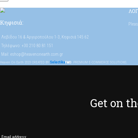
ΛΟ
Κηφισιά:
Plea
Λεβίδου 16 & Αργυροπούλου 1-3, Κηφισιά 145 62
Τηλέφωνο: +30 210 80 81 151
Mail: eshop@heavenonearth.com.gr
Selectika
Heaven On Earth
2023
CREATED BY
FWD
. PREMIUM E-COMMERCE SOLUTIONS.
Get on the
Email address: