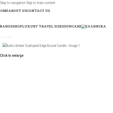
Skip to navigation
Skip to main content
HOME
ABOUT US
CONTACT US
RANDS
SHOP
LUXURY TRAVEL SIZES
SUNCARE
Sold out
Click to enlarge