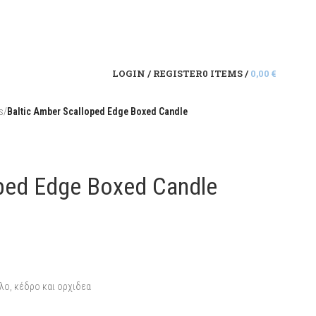
LOGIN / REGISTER
0
ITEMS
/
0,00
€
s
/
Baltic Amber Scalloped Edge Boxed Candle
oped Edge Boxed Candle
λο, κέδρο και ορχιδεα