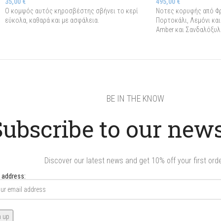
35,00
€
495,00
€
Ο κομψός αυτός κηροσβέστης σβήνει το κερί
Νοτες κορυφής από Φρ
εύκολα, καθαρά και με ασφάλεια.
Πορτοκάλι, Λεμόνι και
Amber και Σανδαλόξυλ
BE IN THE KNOW
Subscribe to our news
Discover our latest news and get 10% off your first orde
 address: