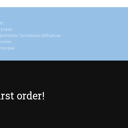
s
ης
στροφών
 Προστασίας Προσωπικών Δεδομένων
Cookies
ιστροφών
irst order!