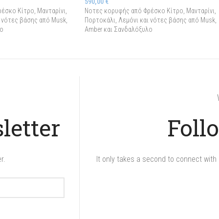
590,00
€
έσκο Κίτρο, Μανταρίνι,
Νοτες κορυφής από Φρέσκο Κίτρο, Μανταρίνι,
 νότες βάσης από Musk,
Πορτοκάλι, Λεμόνι και νότες βάσης από Musk,
ο
Amber και Σανδαλόξυλο
letter
Foll
r.
It only takes a second to connect with 