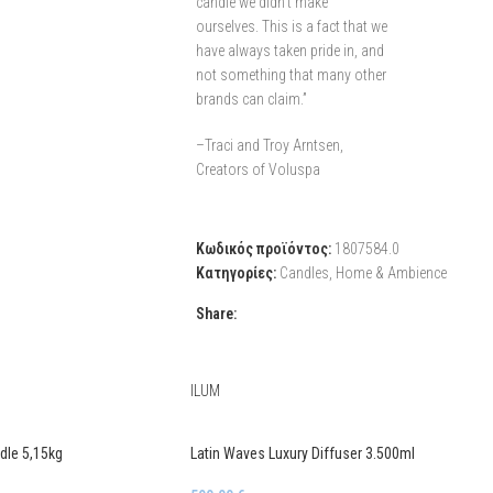
candle we didn't make
ourselves. This is a fact that we
have always taken pride in, and
not something that many other
brands can claim.”
–Traci and Troy Arntsen,
Creators of Voluspa
Κωδικός προϊόντος:
1807584.0
Κατηγορίες:
Candles
,
Home & Ambience
Share:
ILUM
dle 5,15kg
Latin Waves Luxury Diffuser 3.500ml