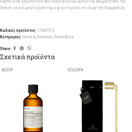
Esprits είναι χειροποίητα από κεριά φυσικών φυτών και αρώματα από την
Grasse, σε ένα μικρό εργαστήριο χειροτεχνίας στο Auge της Νορμανδίας.
Κωδικός προϊόντος:
1786975.0
Κατηγορίες:
Home & Ambience
,
Home Mists
Share:
Σχετικά προϊόντα
AESOP
VOLUSPA