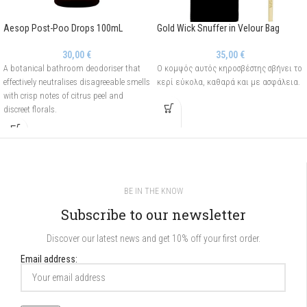
Aesop Post-Poo Drops 100mL
Gold Wick Snuffer in Velour Bag
30,00
€
35,00
€
A botanical bathroom deodoriser that
Ο κομψός αυτός κηροσβέστης σβήνει το
effectively neutralises disagreeable smells
κερί εύκολα, καθαρά και με ασφάλεια.
with crisp notes of citrus peel and
discreet florals.
BE IN THE KNOW
Subscribe to our newsletter
Discover our latest news and get 10% off your first order.
Email address: