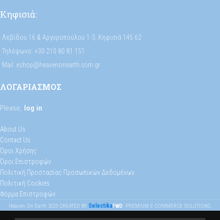
Κηφισιά:
Λεβίδου 16 & Αργυροπούλου 1-3, Κηφισιά 145 62
Τηλέφωνο: +30 210 80 81 151
Mail: eshop@heavenonearth.com.gr
ΛΟΓΑΡΙΑΣΜΟΣ
Please,
log in
About Us
Contact Us
Όροι Χρήσης
Όροι Επιστροφών
Πολιτική Προστασίας Προσωπικών Δεδομένων
Πολιτική Cookies
Φόρμα Επιστροφών
Selectika
Heaven On Earth
2023
CREATED BY
FWD
. PREMIUM E-COMMERCE SOLUTIONS.